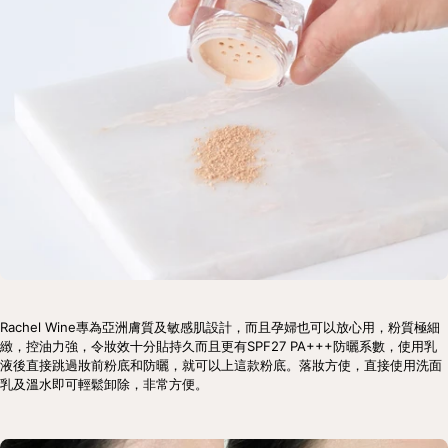
Rachel Wine專為亞洲膚質及敏感肌設計，而且孕婦也可以放心用，粉質極細
緻，控油力強，令妝效十分貼持久而且更有SPF27 PA+++防曬系數，使用乳
液後直接跳過妝前粉底和防曬，就可以上這款粉底。落妝方使，直接使用洗面
乳及溫水即可輕鬆卸除，非常方便。