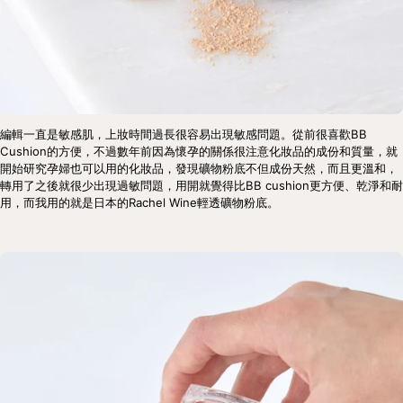
編輯一直是敏感肌，上妝時間過長很容易出現敏感問題。從前很喜歡BB 
Cushion的方便，不過數年前因為懷孕的關係很注意化妝品的成份和質量，就
開始研究孕婦也可以用的化妝品，發現礦物粉底不但成份天然，而且更溫和，
轉用了之後就很少出現過敏問題，用開就覺得比BB cushion更方便、乾淨和耐
用，而我用的就是日本的Rachel Wine輕透礦物粉底。