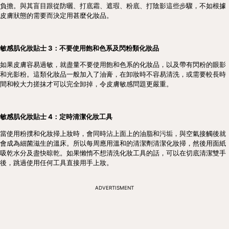
負擔。與其盲目跟從防曬、打底霜、遮瑕、粉底、打陰影這些步驟，不如根據
皮膚狀態的需要而決定用甚麼化妝品。
敏感肌化妝貼士 3：不要使用飽和色系及閃粉類化妝品
如果皮膚容易過敏，就盡量不要使用飽和色系的化妝品，以及帶有閃粉的眼影
和光影粉。這類化妝品一般加入了油膏，在卸妝時不容易清洗，或需要較長時
間和較大力搓抹才可以完全卸掉，令皮膚敏感問題更嚴重。
敏感肌化妝貼士 4：定時清潔化妝工具
當使用粉撲和化妝掃上妝時，會同時沾上面上的油脂和污垢，與空氣接觸後就
會成為細菌滋生的溫床。所以每周應用溫和的清潔劑清潔化妝掃，然後用面紙
吸乾水分及盡快晾乾。如果懶惰不想清洗化妝工具的話，可以在切底清潔雙手
後，跳過使用任何工具直接用手上妝。
ADVERTISMENT