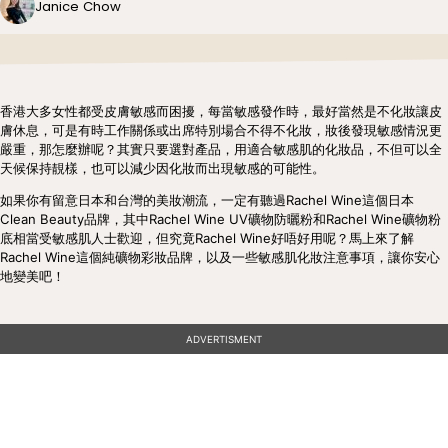
Janice Chow
香港大多女性都受皮膚敏感而困擾，每當敏感發作時，最好當然是不化妝讓皮
膚休息，可是有時工作關係或出席特別場合不得不化妝，妝後發現敏感情況更
嚴重，那怎麼辦呢？其實只要選對產品，用適合敏感肌的化妝品，不但可以全
天候保持靚樣，也可以減少因化妝而出現敏感的可能性。
​​如果你有留意日本和台灣的美妝潮流，一定有聽過Rachel Wine這個日本
Clean Beauty品牌，其中Rachel Wine UV礦物防曬粉和Rachel Wine礦物粉
底相當受敏感肌人士歡迎，但究竟Rachel Wine好唔好用呢？馬上來了解
Rachel Wine這個純礦物彩妝品牌，以及一些敏感肌化妝注意事項，讓你安心
地變美吧！
ADVERTISMENT