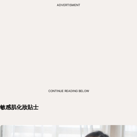
ADVERTISMENT
CONTINUE READING BELOW
敏感肌化妝貼士