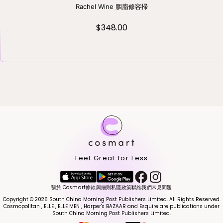
Rachel Wine 胭脂修容掃
$348.00
Feel Great for Less
關於 Cosmart
條款與細則
私隱政策
聯絡我們
常見問題
Copyright © 2026 South China Morning Post Publishers Limited. All Rights Reserved.
Cosmopolitan , ELLE , ELLE MEN , Harper's BAZAAR and Esquire are publications under
South China Morning Post Publishers Limited.