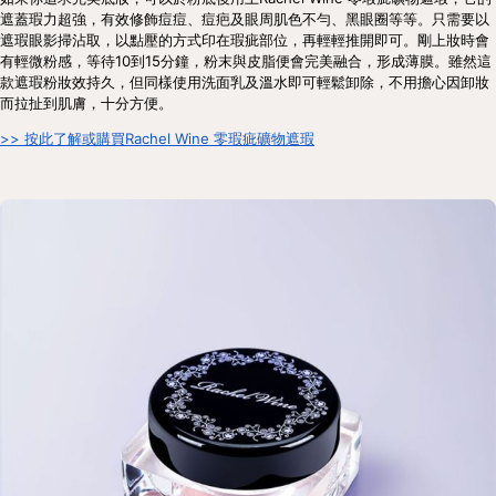
遮蓋瑕力超強，有效修飾痘痘、痘疤及眼周肌色不勻、黑眼圈等等。只需要以
遮瑕眼影掃沾取，以點壓的方式印在瑕疵部位，再輕輕推開即可。剛上妝時會
有輕微粉感，等待10到15分鐘，粉末與皮脂便會完美融合，形成薄膜。雖然這
款遮瑕粉妝效持久，但同樣使用洗面乳及溫水即可輕鬆卸除，不用擔心因卸妝
而拉扯到肌膚，十分方便。
>> 按此了解或購買Rachel Wine 零瑕疵礦物遮瑕