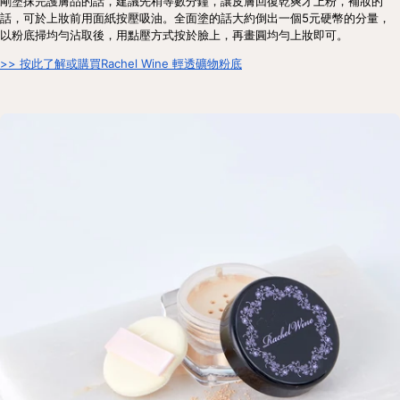
剛塗抹完護膚品的話，建議先稍等數分鐘，讓皮膚回復乾爽才上粉，補妝的
話，可於上妝前用面紙按壓吸油。全面塗的話大約倒出一個5元硬幣的分量，
以粉底掃均勻沾取後，用點壓方式按於臉上，再畫圓均勻上妝即可。
>> 按此了解或購買Rachel Wine 輕透礦物粉底