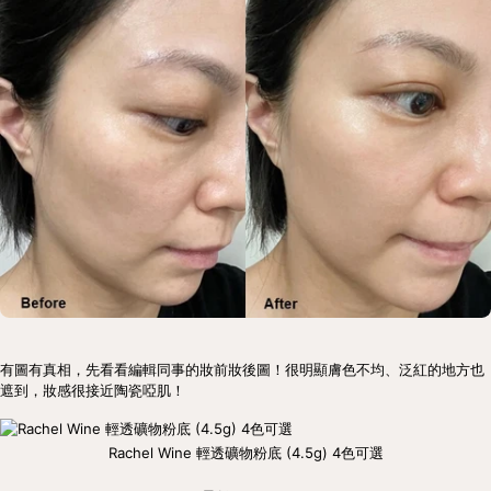
有圖有真相，先看看編輯同事的妝前妝後圖！很明顯膚色不均、泛紅的地方也
遮到，妝感很接近陶瓷啞肌！
Rachel Wine 輕透礦物粉底 (4.5g) 4色可選