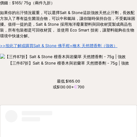
價錢：$165/ 75g（兩件九折）
如果你的出汗情況嚴重，可以選擇Salt & Stone這款強效天然止汗劑，長效配
方加入了專有益生菌混合物，可以中和氣味，讓你隨時保持自信，不受氣味困
擾。值得一提的是，Salt & Stone 採用海洋廢棄塑料與回收材質製成商品包
裝，所有包裝都是可回收材質， 並使用 Eco Smart 技術，讓塑料能夠在生物
環境中快速分解。
>>按此了解或購買Salt & Stone 佛手柑+檜木 天然體香劑（強效）
【三件87折】Salt & Stone 檀香木與岩蘭草 天然體香劑 - 75g | 強效
最低:
$165.00
或
$130.00
+
C
700