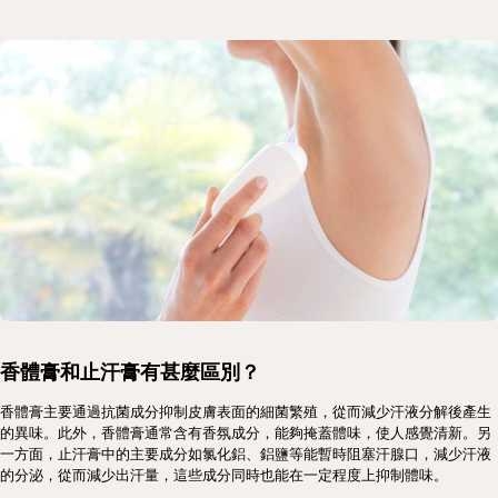
香體膏和止汗膏有甚麼區別？
香體膏主要通過抗菌成分抑制皮膚表面的細菌繁殖，從而減少汗液分解後產生
的異味。此外，香體膏通常含有香氛成分，能夠掩蓋體味，使人感覺清新。另
一方面，止汗膏中的主要成分如氯化鋁、鋁鹽等能暫時阻塞汗腺口，減少汗液
的分泌，從而減少出汗量，這些成分同時也能在一定程度上抑制體味。