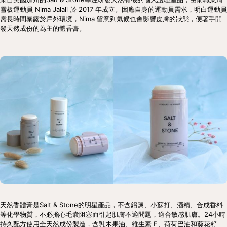
雪板運動員 Nima Jalali 於 2017 年成立。因應自身的運動員需求，明白運動員
需長時間暴露於戶外環境，Nima 留意到氣候也會影響皮膚的狀態，便著手開
發天然成份的為主的體香膏。
天然香體膏是Salt & Stone的明星產品，不含鋁鹽、小蘇打、酒精、合成香料
等化學物質，不必擔心毛囊阻塞而引起肌膚不適問題，適合敏感肌膚。24小時
持久配方使用全天然成份製造，含乳木果油、維生素 E、荷荷巴油和葵花籽