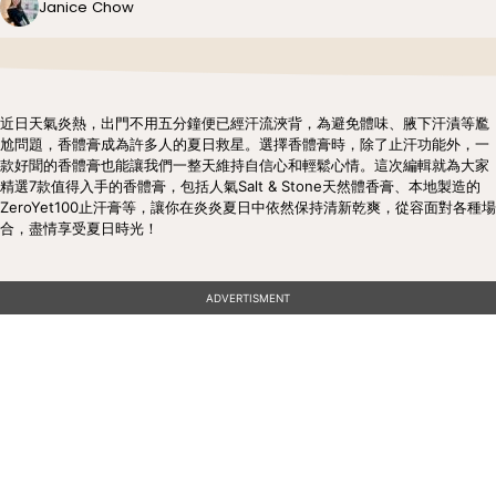
Janice Chow
近日天氣炎熱，出門不用五分鐘便已經汗流浹背，為避免體味、腋下汗漬等尷
尬問題，香體膏成為許多人的夏日救星。選擇香體膏時，除了止汗功能外，一
款好聞的香體膏也能讓我們一整天維持自信心和輕鬆心情。這次編輯就為大家
精選7款值得入手的香體膏，包括人氣Salt & Stone天然體香膏、本地製造的
ZeroYet100止汗膏等，讓你在炎炎夏日中依然保持清新乾爽，從容面對各種場
合，盡情享受夏日時光！
ADVERTISMENT