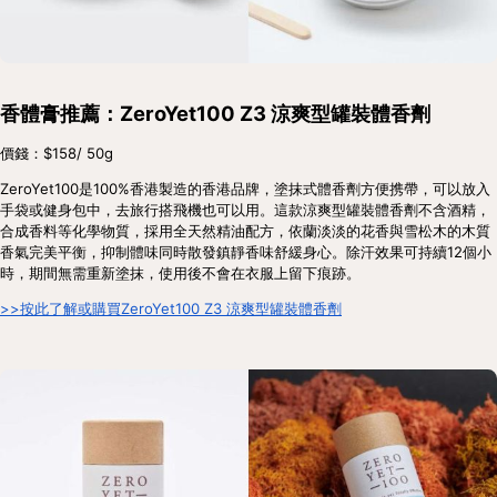
香體膏推薦：ZeroYet100 Z3 涼爽型罐裝體香劑
價錢：$158/ 50g
ZeroYet100是100%香港製造的香港品牌，塗抹式體香劑方便携帶，可以放入
手袋或健身包中，去旅行搭飛機也可以用。這款涼爽型罐裝體香劑不含酒精，
合成香料等化學物質，採用全天然精油配方，依蘭淡淡的花香與雪松木的木質
香氣完美平衡，抑制體味同時散發鎮靜香味舒緩身心。除汗效果可持續12個小
時，期間無需重新塗抹，使用後不會在衣服上留下痕跡。
>>按此了解或購買ZeroYet100 Z3 涼爽型罐裝體香劑