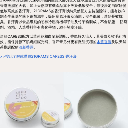
香港潮濕的天氣，加上天然或有機產品亦不等於低敏安全，最後決定自家研發
低敏高效的香汗膏。21GRAMS的香汗膏以純天然配方去抗菌除味，能有效抑
制產生異味的腋下細菌滋生，吸附多餘汗液及油脂，安全低敏，達到長效抗
臭。香汗膏以食品級別的初榨冷壓有機椰子油及竹芋粉製成，不含鋁鹽、 防腐
劑、酒精、人造香料等有害化學物，絕不堵塞汗腺。
這款CARESS配方以茉莉花和白蘭花調配，香氣持久怡人，具美白及收毛孔功
效，能保持腋下肌膚細膩光滑。香汗膏另外更有微甜沉穩的
木質香調
及以天然
茶樹調配的
清新香調
。
>>按此了解或購買21GRAMS CARESS 香汗膏