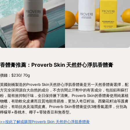
香體膏推薦：Proverb Skin 天然舒心淨肌香體膏
價錢：$230/ 70g
英國劍橋製造的Proverb Skin天然舒心淨肌香體膏是另一天然香體膏選擇，配
方完全採用源自大自然的成分，不含坊間止汗劑中的有害成分，包括鋁和蘇打
粉，能有效抑制汗味，全日保持腋下清爽。Proverb Skin的香體膏使用純素植
物蠟，有助軟化皮膚而且質地順滑易推，更加入奇亞籽油、西蘭花籽油等護膚
成分，有助抗炎及滋潤皮膚。Proverb Skin香體膏提供3種香氣選擇，分別為
檸檬草+香桃木、椰子+零陵香豆和無香型。
>>按此了解或購買Proverb Skin 天然舒心淨肌香體膏