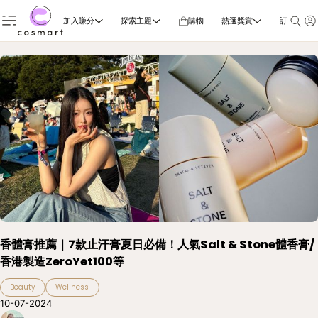
加入賺分
探索主題
購物
熱選獎賞
訂閱雜誌
香體膏推薦｜7款止汗膏夏日必備！人氣Salt & Stone體香膏/
香港製造ZeroYet100等
Beauty
Wellness
10-07-2024