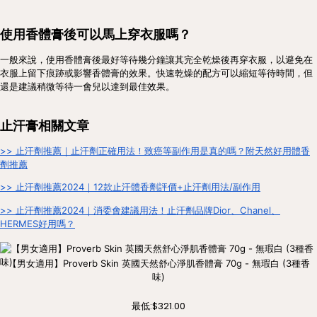
使用香體膏後可以馬上穿衣服嗎？
一般來說，使用香體膏後最好等待幾分鐘讓其完全乾燥後再穿衣服，以避免在
衣服上留下痕跡或影響香體膏的效果。快速乾燥的配方可以縮短等待時間，但
還是建議稍微等待一會兒以達到最佳效果。
止汗膏相關文章
>> 止汗劑推薦｜止汗劑正確用法！致癌等副作用是真的嗎？附天然好用體香
劑推薦
>> 止汗劑推薦2024｜12款止汗體香劑評價+止汗劑用法/副作用
>> 止汗劑推薦2024｜消委會建議用法！止汗劑品牌Dior、Chanel、
HERMES好用嗎？
【男女適用】Proverb Skin 英國天然舒心淨肌香體膏 70g - 無瑕白 (3種香
味)
最低:
$321.00