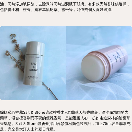
油，同時添加玻尿酸，去除異味同時滋潤腋下肌膚。有多款天然香味供選擇，
包括佛手柑、檀香、薰衣草鼠尾草、雪松等，能依照個人喜好選擇。
編輯私心推薦Salt & Stone這款檀香木+岩蘭草天然香體膏，深沈而精緻的岩
蘭草，混合檀香剛而不硬的優雅香氣，是能溫暖人心、彷如走進森林的治癒草
香氣息。Salt & Stone體香膏採用高顏值極簡包裝設計，加上75ml容量非常充
足，完全是大汗人士的夏日救星。