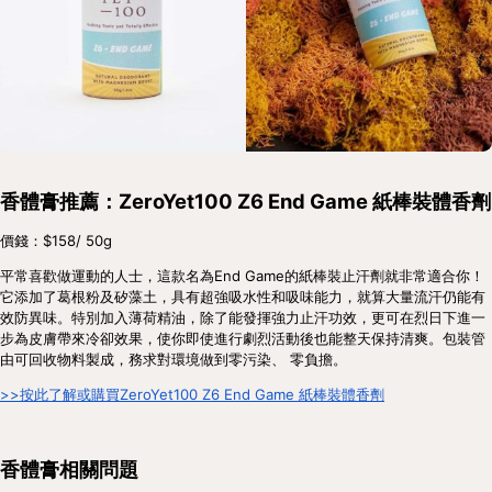
香體膏推薦：ZeroYet100 Z6 End Game 紙棒裝體香劑
價錢：$158/ 50g
平常喜歡做運動的人士，這款名為End Game的紙棒裝止汗劑就非常適合你！
它添加了葛根粉及矽藻土，具有超強吸水性和吸味能力，就算大量流汗仍能有
效防異味。特別加入薄荷精油，除了能發揮強力止汗功效，更可在烈日下進一
步為皮膚帶來冷卻效果，使你即使進行劇烈活動後也能整天保持清爽。包裝管
由可回收物料製成，務求對環境做到零污染、 零負擔。
>>按此了解或購買ZeroYet100 Z6 End Game 紙棒裝體香劑
香體膏相關問題